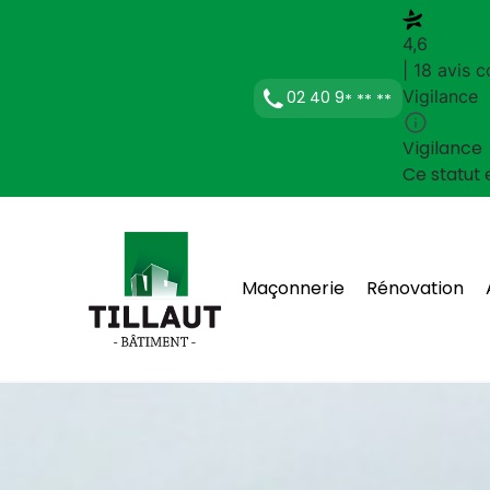
4,6
| 18 avis c
Vigilance
02 40 9
* ** **
Vigilance
Ce statut 
Maçonnerie
Rénovation