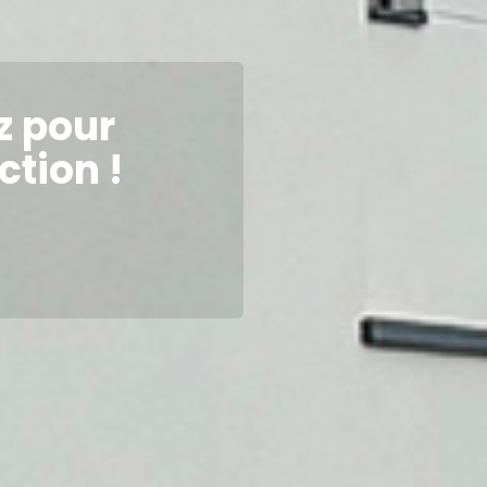
z pour
ction !