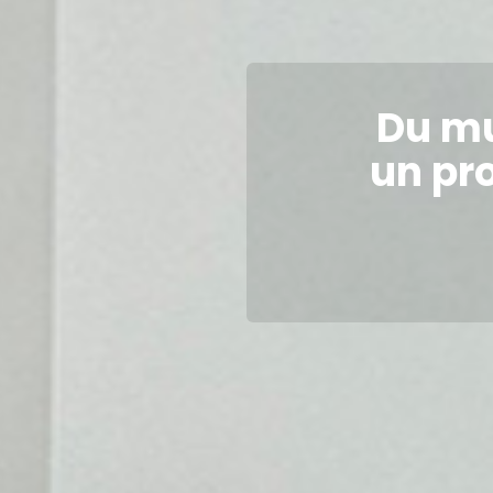
Du mu
un pro