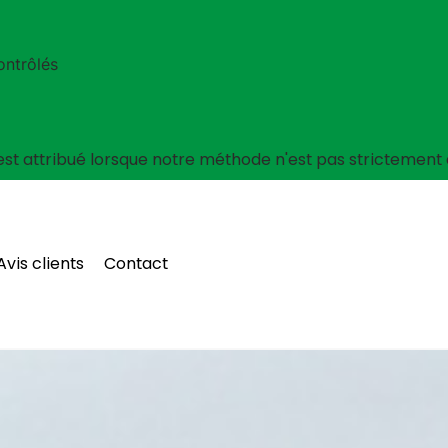
ontrôlés
est attribué lorsque notre méthode n'est pas strictement a
Avis clients
Contact